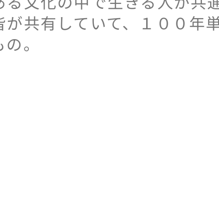
ある文化の中で生きる人が共
皆が共有していて、１００年
もの。