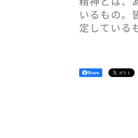
精神とは、
いるもの。
定している
Share