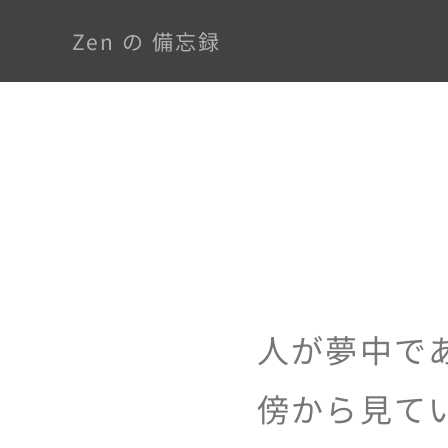
Zen の 備忘録
人が夢中で
傍から見て