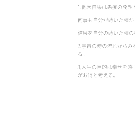
1.他因自果は愚痴の発
何事も自分が蒔いた種か
結果を自分の蒔いた種の
2.宇宙の時の流れから
る。
3,人生の目的は幸せを
がお得と考える。