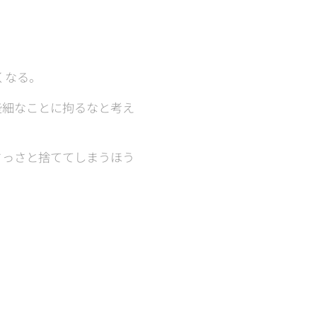
。
くなる。
些細なことに拘るなと考え
さっさと捨ててしまうほう