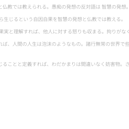
想と仏教では教えられる。愚痴の発想の反対語は 智慧の発想
ら生じるという自因自果を智慧の発想と仏教では教える。
果実と理解すれば、他人に対する怒りも収まる。拘りがな
みれば、人間の人生は泡沫のようなもの。諸行無常の世界で
感じることと定義すれば、わだかまりは間違いなく妨害物。