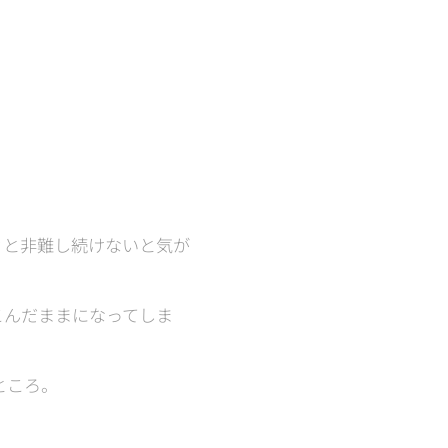
々と非難し続けないと気が
こんだままになってしま
ところ。